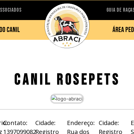
ASSOCIADOS
GUIA DE RAÇA
DO CANIL
ÁREA PED
CANIL ROSEPETS
io:
Contato:
Cidade:
Endereço:
Cidade:
E
z
1397099082
Registro
Rua dos
Registro
S