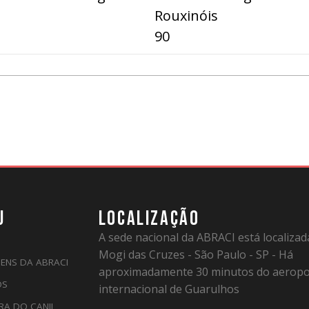
Rouxinóis
90
U
LOCALIZAÇÃO
A sede nacional da ABRACI está localiza
Mogi das Cruzes - São Paulo - SP - Há
ENS DA ABRACI
aproximadamente 30 minutos do aeropo
OS
internacional de Guarulhos
RA DO CANIL