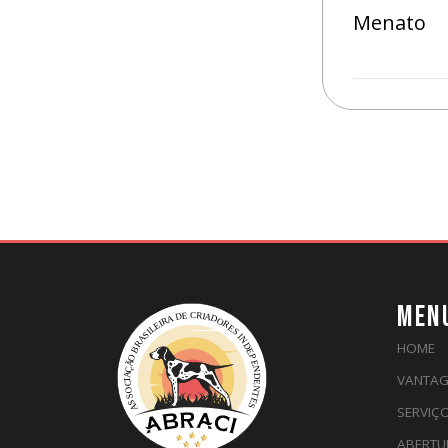
Menato
MEN
HOME
VANTAG
SERVIÇ
ABERTU