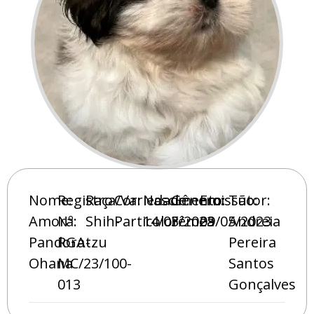
Nome:
Registro
Raça/Variedade:
Cor:
Nascimento:
Gênero:
Emissão:
Tutor:
Amora
Nº:
Shih-
Particolor
14/03/2023
Fêmea
09/05/2023
Andreia
Pandora
RGA-
tzu
Pereira
Ohana
MC/23/100-
Santos
013
Gonçalves