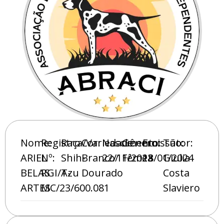
Nome:
Registro
Raça/Variedade:
Cor:
Nascimento:
Gênero:
Emissão:
Tutor:
ARIEL
Nº:
Shih-
Branco/
22/11/2023
Fêmea
18/01/2024
Giulia
BELAS
RGI/A-
Tzu
Dourado
Costa
ARTES
MC/23/600.081
Slaviero