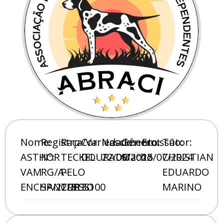
Nome:
Registro
Raça/Variedade:
Cor:
Nascimento:
Gênero:
Emissão:
Tutor:
ASTHOR
Nº:
TECKEL
DOURADO
22/09/2022
Macho
15/07/2024
CHRISTIAN
VAM
RG/A-
PELO
EDUARDO
ENCHANTRESS
SP/22/313.100
CURTO
MARINO