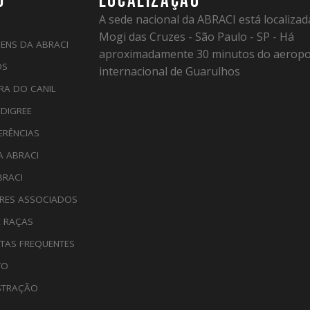
U
LOCALIZAÇÃO
A sede nacional da ABRACI está localiza
Mogi das Cruzes - São Paulo - SP - Há
ENS DA ABRACI
aproximadamente 30 minutos do aeropo
OS
internacional de Guarulhos
RA DO CANIL
EDIGREE
ERÊNCIAS
A ABRACI
BRACI
RES ASSOCIADOS
E RAÇAS
TAS FREQUENTES
TO
STRAÇÃO