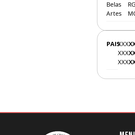
Belas
RG
Artes
MC
PAIS
XXXX
X
XXXX
X
XXXX
X