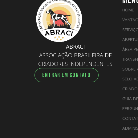
MEN
HOME
VANTAG
SERVIÇ
ABERTU
ABRACI
ÁREA P
ASSOCIAÇÃO BRASILEIRA DE
TRANSF
CRIADORES INDEPENDENTES
SOBRE 
ENTRAR EM CONTATO
SELO A
CRIADO
GUIA D
PERGUN
CONTA
ADMINI