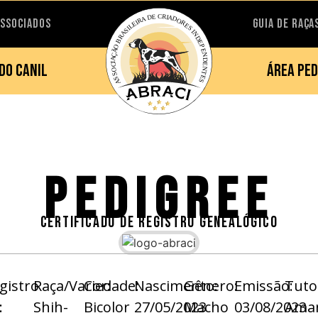
ASSOCIADOS
GUIA DE RAÇA
DO CANIL
ÁREA PED
PEDIGREE
CERTIFICADO DE REGISTRO GENEALÓGICO
gistro
Raça/Variedade:
Cor:
Nascimento:
Gênero:
Emissão:
Tuto
:
Shih-
Bicolor
27/05/2023
Macho
03/08/2023
Ama