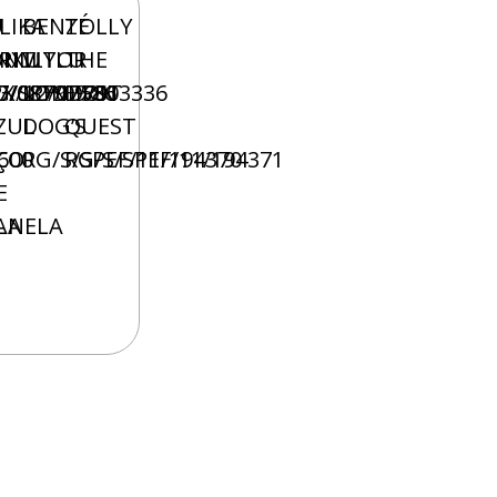
U
ILIKA
BENZÉ
TOLLY
ONT
NXU
’RILLYLU
VITOR
THE
7/0879
X/12/07586
G/SPF/09/003336
LONDON
FIRST
ZUL
DOG’S
QUEST
600
ÇO
RG/S/SPEF/11/194370
RG/S/SPEF/11/194371
E
LA
ANELA