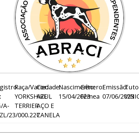
gistro
Raça/Variedade:
Cor:
Nascimento:
Gênero:
Emissão:
Tuto
:
YORKSHIRE
AZUL
15/04/2023
Fêmea
07/06/2023
VINI
/A-
TERRIER
AÇO E
ZL/23/000.227
CANELA