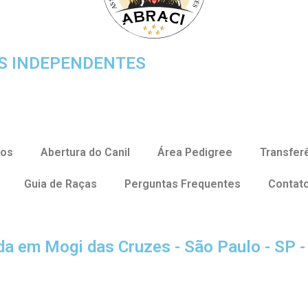
ES INDEPENDENTES
ços
Abertura do Canil
Área Pedigree
Transfer
Guia de Raças
Perguntas Frequentes
Contat
ada em Mogi das Cruzes - São Paulo - SP