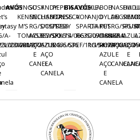
a
udmilla
AVÓS
PINGO
SUSY
ANDY
PEPITA
BISAVÓS
COOKIE
LILA
BOB
NASHA
DUD
L
t’s
KENNEL
ENCHANTRESS
LISBOA
FONSECA
VON
ANJO
DYLAN
DEGREM
SIMO
D
sy
antasy
M’S
RG/S/15/1766
DOG’S
FREDY
SPARTAKUS
DA
PET
RG/SPU/0
RG/SP
R
G/A-
TOMASZEWSKI
AZUL
RG/SPX/14/0663
DOG’S
RG/S/09/138.384
GUARDA
DANKA
AZUL
AZUL
A
23/000.221
PZL/23/000.217
WKUBR/S/18/466.636
AÇO
AZUL
RG/S/SPEF/11/194373
RG/S/09/138.357
RG/SPX/12/05
AÇO
AÇO
A
zul
E
AÇO
AZUL
E
E
ço
CANELA
E
AÇO
CANELA
CANE
C
e
CANELA
E
a
anela
CANELA