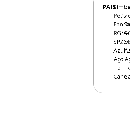
PAIS
Simb
L
Pet’s
Pe
Fanta
F
RG/A-
R
SPZL/
S
Azul
A
Aço
A
e
Canel
C