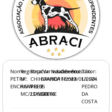
Nome:
Registro
Raça/Variedade:
Cor:
Nascimento:
Gênero:
Emissão:
Tutor:
PETRA
Nº:
CHIHUAHUA
BRANCA
10/11/2023
Fêmea
13/01/2024
LILIAN
ENCHANTRESS
RG/A-
PELO
E
PEDRO
MC/23/600.076
LONGO
CREME
DA
COSTA