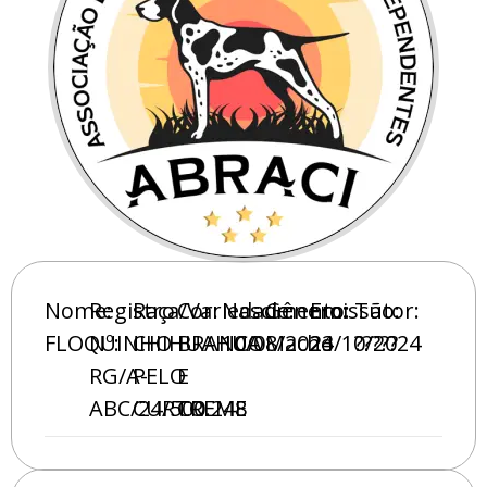
Nome:
Registro
Raça/Variedade:
Cor:
Nascimento:
Gênero:
Emissão:
Tutor:
FLOQUINHO
Nº:
CHIHUAHUA
BRANCO
10/08/2024
Macho
23/10/2024
?????
RG/A-
PELO
E
ABC/24/500.248
CURTO
CREME