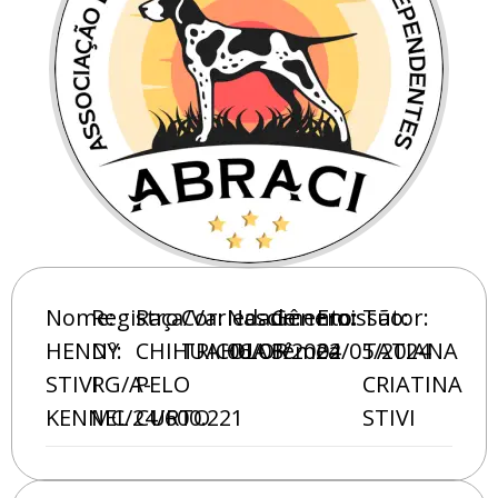
Nome:
Registro
Raça/Variedade:
Cor:
Nascimento:
Gênero:
Emissão:
Tutor:
HENDY
Nº:
CHIHUAHUA
TRICOLOR
06/03/2024
Fêmea
02/05/2024
TATIANA
STIVI
RG/A-
PELO
CRIATINA
KENNEL
MC/24/600.221
CURTO
STIVI