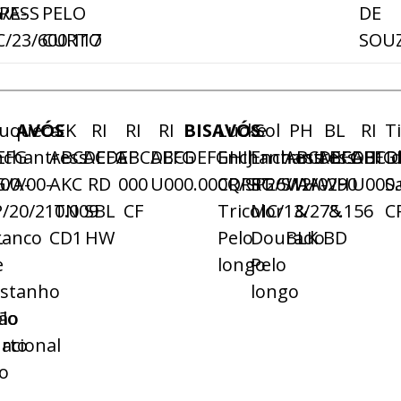
RESS
/A-
PELO
DE
/23/600.117
CURTO
SOU
uqueca
AVÓS
EK
RI
RI
RI
BISAVÓS
Lucke
Sol
PH
BL
RI
T
EFG
nchantress
ABCDEFG
ACDEF
ABCDEFG
ABCDEFGHIJ
Enchantress
Enchantress
ABCDEFGHI
ABCDEFG
ABCD
00/00-
G/A-
AKC
RD
000
U000.000QRST
CR/SP26/12/0290
RG/S/AA-
WH
WH
U000.
S
P/20/210.009
TN
SBL
CF
Tricolor
MC/13/275.156
&
&
C
L
ranco
CD1
HW
Pelo
Dourado
BLK
BD
e
longo
Pelo
astanho
longo
ão
elo
nacional
urto
o