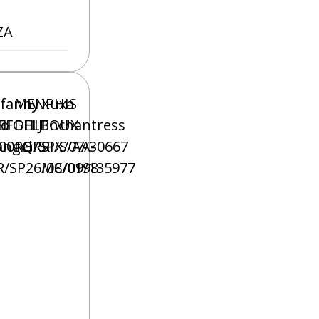
ZA
ifanny
MENPHIS
Xuxa
HI
EFGHIJ
do
DELBOUX
Enchantress
001QRSI
angel
RG/SPX/07/30667
RI/S/AA-
R/SP26/08/0198
MC/09/135977