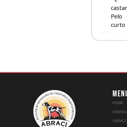
casta
Pelo
curto
MEN
HOME
VANTAG
SERVIÇ