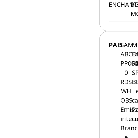
ENCHANT
RG
MC
PAIS
SAM
M
ABCD
E
PP000
R
0
S
RDSB
B
WH
OBS:
c
Emiss
P
inter
c
Branc
e