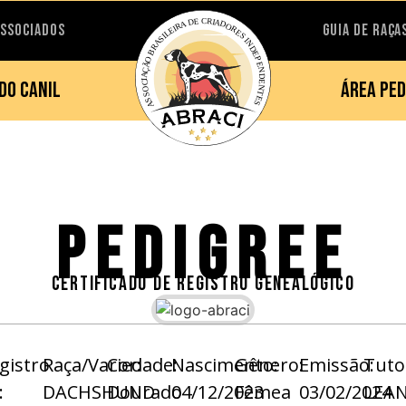
ASSOCIADOS
GUIA DE RAÇA
DO CANIL
ÁREA PED
PEDIGREE
CERTIFICADO DE REGISTRO GENEALÓGICO
gistro
Raça/Variedade:
Cor:
Nascimento:
Gênero:
Emissão:
Tuto
:
DACHSHUND
Dourado
04/12/2023
Fêmea
03/02/2024
LEA