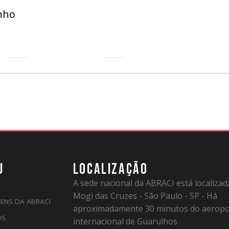
nho
U
LOCALIZAÇÃO
A sede nacional da ABRACI está localiza
Mogi das Cruzes - São Paulo - SP - Há
ENS DA ABRACI
aproximadamente 30 minutos do aeropo
OS
internacional de Guarulhos