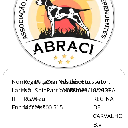
Nome:
Registro
Raça/Variedade:
Cor:
Nascimento:
Gênero:
Emissão:
Tutor:
Larissa
Nº:
Shih-
Particolor
16/08/2023
Fêmea
04/10/2023
SANDRA
II
RG/A-
Tzu
REGINA
Enchantress
MC/23/500.515
DE
CARVALHO
B.V