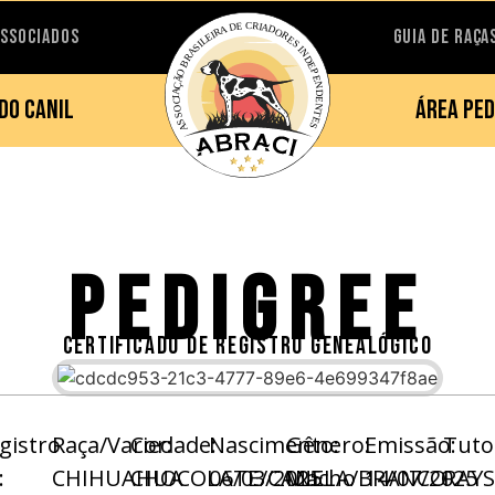
ASSOCIADOS
GUIA DE RAÇA
DO CANIL
ÁREA PED
PEDIGREE
CERTIFICADO DE REGISTRO GENEALÓGICO
gistro
Raça/Variedade:
Cor:
Nascimento:
Gênero:
Emissão:
Tuto
:
CHIHUAHUA
CHOCOLATE/CANELA/BRANCO
06/03/2025
Macho
14/07/2025
RAY