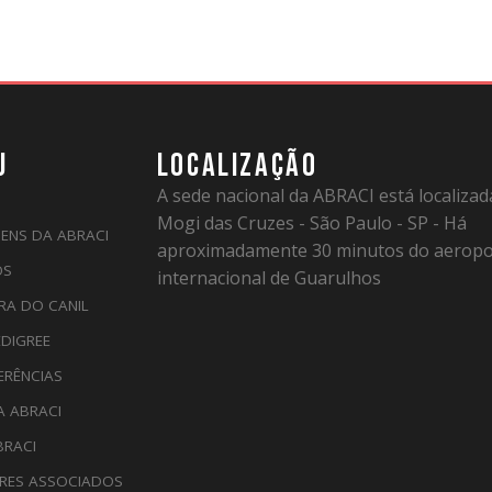
U
LOCALIZAÇÃO
A sede nacional da ABRACI está localiza
Mogi das Cruzes - São Paulo - SP - Há
ENS DA ABRACI
aproximadamente 30 minutos do aeropo
OS
internacional de Guarulhos
RA DO CANIL
EDIGREE
ERÊNCIAS
A ABRACI
BRACI
RES ASSOCIADOS