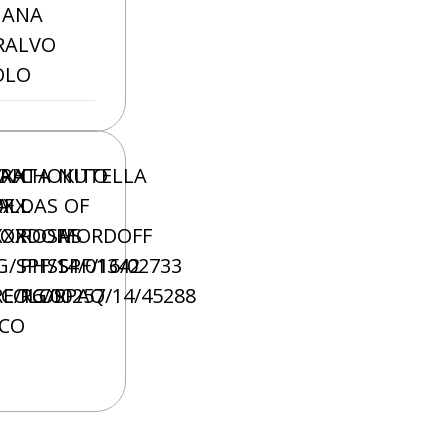
IANA
RALVO
OLO
XXX
AH
IRATA
CHOKITO
NUTELLA
XXX
ALL
OF
DAS
OF
XXX
ORDOFF
ROSAS
MORDOFF
O
G/SPF/14/01342
PHSS
SPF/16/02733
E/16/00257
ICOLOR
RG/SPAQ/14/45288
CO