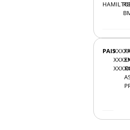
HAMILTO
RG
BM
PAIS
XXXX
F
XXXX
E
XXXX
R
A
P