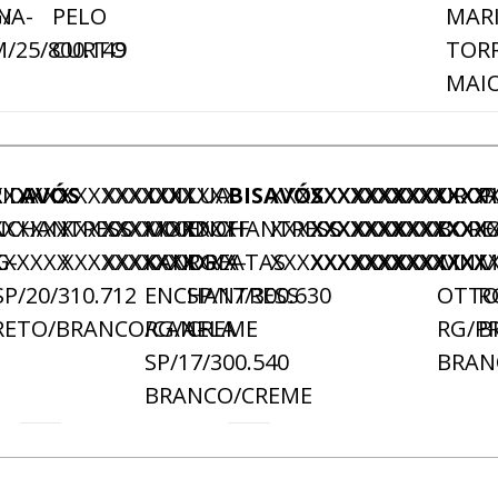
N
/A-
PELO
MAR
/25/800.149
CURTO
TOR
MAI
XXXXXX
RIDA
AVÓS
XXXXXXXXXX
XXXXXXXXXX
LUI
LUA
BISAVÓS
XXXXXXXXXX
XXXXXXXXXX
XXXXXXXXXX
XXXXXXX
UROR
P
XXXXXX
NCHANTRESS
XXXXXXXXXX
XXXXXXXXXX
MORDOFF
ENCHANTRESS
XXXXXXXXXX
XXXXXXXXXX
XXXXXXXXXX
XXXXXXX
BORE
XXXXXX
G-
XXXXXXXXXX
XXXXXXXXXX
KANDREATAS
RG/A-
XXXXXXXXXX
XXXXXXXXXX
XXXXXXXXXX
XXXXXXX
MN
M
SP/20/310.712
ENCHANTRESS
SP/17/300.630
OTT
R
RETO/BRANCO/CANELA
RG/A-
CREME
RG/PR
B
SP/17/300.540
BRAN
BRANCO/CREME