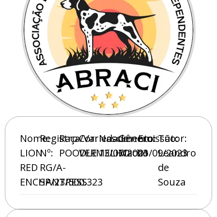
Nome:
Registro
Raça/Variedade:
Cor:
Nascimento:
Gênero:
Emissão:
Tutor:
LION
Nº:
POODLE
VERMELHO
13/07/2023
Macho
01/09/2023
Leandro
RED
RG/A-
de
ENCHANTRESS
SP/23/500.323
Souza