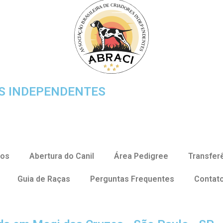
ES INDEPENDENTES
ços
Abertura do Canil
Área Pedigree
Transfer
Guia de Raças
Perguntas Frequentes
Contat