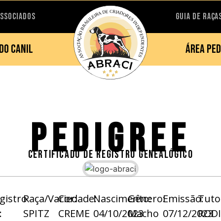
ASSOCIADOS
GUIA DE RAÇA
DO CANIL
ÁREA PED
PEDIGREE
CERTIFICADO DE REGISTRO GENEALÓGICO
gistro
Raça/Variedade:
Cor:
Nascimento:
Gênero:
Emissão:
Tuto
:
SPITZ
CREME
04/10/2023
Macho
07/12/2023
RODI