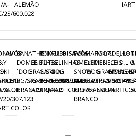
/A-
ALEMÃO
IART
/23/600.028
O
ANNA
AVÓS
SAN
ATHENA
ROMEU
RUBI
BISAVÓS
POM
MARGOT
MILK
ADELLE
JHON
T
&Y
DOMENECHS
LE
TUTIS
BELINHAS
OMELET
DOMENECHS
LE
LE
D.L.G
A
SKI
O
´DOG
GRAN’SKI
GARCIA
DOG
SNOW
´DOG
GRAN’SKI
GRAN’SKI
RG/SP
D
8/00619
ANCHO
RG/SPX/16/05991
RG/SPF/15/02693
RG/SPX/18/04266
RG/S/17/445.849
MAN
RG/SPX/15/01499
RG/SPF/14/03
RG/SPF/1
ICOLOR
G/A-
BRANCO
LARANJA
BRANCO
PARTICOLOR
BR9763
BRANCO
CREME
PARTICO
S
P/20/307.123
BRANCO
ARTICOLOR