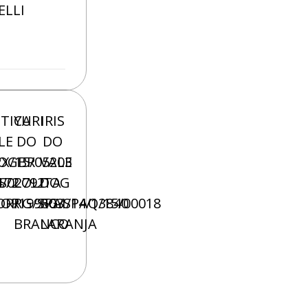
ELLI
I
ITICA
YURI
IRIS
LE
DO
DO
X/15/05203
OG
BR
VALE
172
4/02792
´S
LOLITA
DOG
LOR
OR/199503
RG/SPAI/14/13840
RG/SPAQ/15/00018
BRANCO
LARANJA