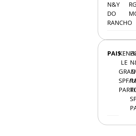
N&Y
RG
DO
MC
RANCHO
PAIS
KENZ
H
LE
N
GRAN’
D
SPF/1
R
PART
R
S
P