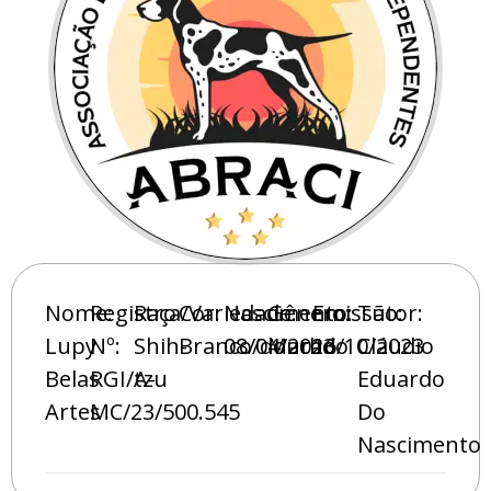
Nome:
Registro
Raça/Variedade:
Cor:
Nascimento:
Gênero:
Emissão:
Tutor:
Lupy
Nº:
Shih-
Branco/dourado
08/04/2023
Macho
16/10/2023
Cláudio
Belas
RGI/A-
tzu
Eduardo
Artes
MC/23/500.545
Do
Nascimento