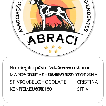
Nome:
Registro
Raça/Variedade:
Cor:
Nascimento:
Gênero:
Emissão:
Tutor:
MARGARETE
Nº:
DACHSHUND
ARLEQUIM
26/11/2023
Fêmea
27/03/2024
TATIANA
STIVI
RG/A-
PELO
CHOCOLATE
CRISTINA
KENNEL
MC/23/600.180
CURTO
SITIVI