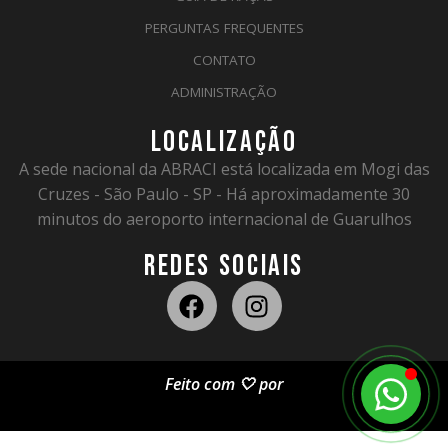
PERGUNTAS FREQUENTES
CONTATO
ADMINISTRAÇÃO
LOCALIZAÇÃO
A sede nacional da ABRACI está localizada em Mogi das
Cruzes - São Paulo - SP - Há aproximadamente 30
minutos do aeroporto internacional de Guarulhos
REDES SOCIAIS
Feito com 🤍 por