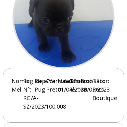
Nome:
Registro
Raça/Variedade:
Cor:
Nascimento:
Gênero:
Emissão:
Tutor:
Mel
Nº:
Pug
Preto
01/04/2023
Fêmea
30/05/2023
Pets
RG/A-
Boutique
SZ/2023/100.008