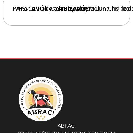
PAIS
Marli
Suzi
AVÓS
Roby
Nena
Callin
Bruby
BISAVÓS
Luck
Lecy
Bob
Moli
Luna
Chokito
Mileid
ABRACI