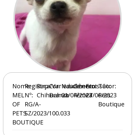
Nome:
Registro
Raça/Variedade:
Cor:
Nascimento:
Gênero:
Emissão:
Tutor:
MEL
Nº:
Chihuahua
Branco
01/04/2023
Fêmea
27/06/2023
Pets
OF
RG/A-
Boutique
PETS
SZ/2023/100.033
BOUTIQUE