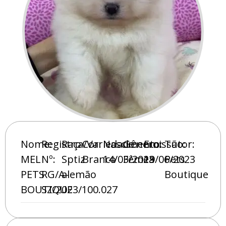
Nome:
Registro
Raça/Variedade:
Cor:
Nascimento:
Gênero:
Emissão:
Tutor:
MEL
Nº:
Sptiz
Branco
14/03/2023
Fêmea
19/06/2023
Pets
PETS
RG/A-
alemão
Boutique
BOUTIQUE
SZ/2023/100.027