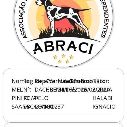
Nome:
Registro
Raça/Variedade:
Cor:
Nascimento:
Gênero:
Emissão:
Tutor:
MEL
Nº:
DACHSHUND
CREME
24/10/2023
Fêmea
26/02/2024
SORAIA
PINHO
RG/A-
PELO
HALABI
SAARA
SBC/23/500.237
LONGO
IGNACIO