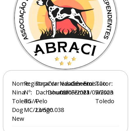
Nome:
Registro
Raça/Variedade:
Cor:
Nascimento:
Gênero:
Emissão:
Tutor:
Nina
Nº:
Dachshund
Dourado
05/03/2023
Fêmea
11/05/2023
Wilson
Toledo
RG/A-
Pelo
Toledo
Dog
MC/23/500.038
Longo
New