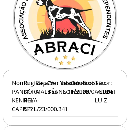
Nome:
Registro
Raça/Variedade:
Cor:
Nascimento:
Gênero:
Emissão:
Tutor:
PANDORA
Nº:
MALTÊS
BRANCO
15/11/2023
Fêmea
09/01/2024
ANDREI
KENNEL
RG/A-
LUIZ
CAPRES
SPZL/23/000.341