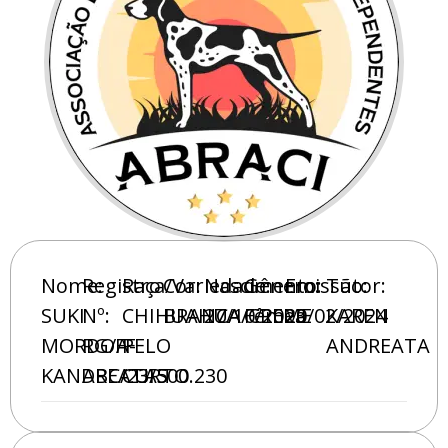
Nome:
Registro
Raça/Variedade:
Cor:
Nascimento:
Gênero:
Emissão:
Tutor:
SUKI
Nº:
CHIHUAHUA
BRANCA/CREME
27/10/2023
Fêmea
20/02/2024
KAREN
MORDOFF
RG/A-
PELO
ANDREATA
KANDREATAS
ABC/23/500.230
CURTO