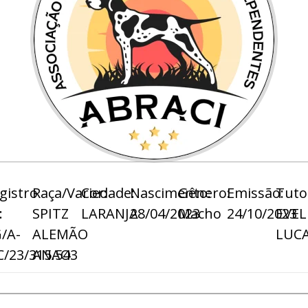
gistro
Raça/Variedade:
Cor:
Nascimento:
Gênero:
Emissão:
Tuto
:
SPITZ
LARANJA
28/04/2023
Macho
24/10/2023
EVEL
/A-
ALEMÃO
LUCA
/23/315.543
ANAO