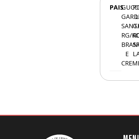
PAIS
GUCC
P
GARD
L
SANT
G
RG/KC
R
BRAN
S
E
L
CREM
MEN