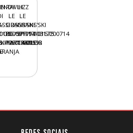
IN
ENDY
RAVIH
LIZZ
DI
LE
LE
-
ASSIUS
GRANS’SKI
GRANS’SKI
11880091194
OGS
RG/SPF/17/0317200714
SPF/17/01675
3
X/12/01447
G/PRE/13/00593
PARTICOLOR
CREME
E
ARANJA
REDES SOCIAIS