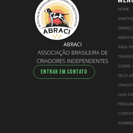
HOME
VANTAG
SERVIÇ
ABERTU
ABRACI
ÁREA P
ASSOCIAÇÃO BRASILEIRA DE
TRANSF
CRIADORES INDEPENDENTES
SOBRE 
ENTRAR EM CONTATO
SELO A
CRIADO
GUIA D
PERGUN
CONTA
ADMINI