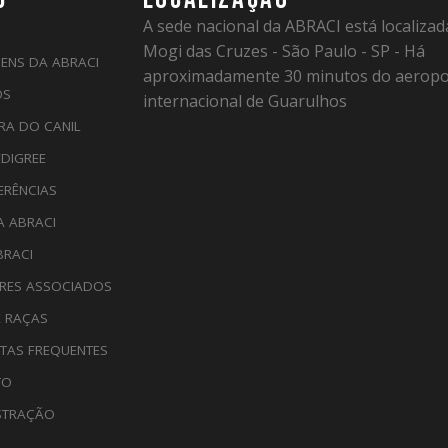
A sede nacional da ABRACI está localiza
Mogi das Cruzes - São Paulo - SP - Há
ENS DA ABRACI
aproximadamente 30 minutos do aeropo
OS
internacional de Guarulhos
RA DO CANIL
EDIGREE
ERÊNCIAS
A ABRACI
BRACI
RES ASSOCIADOS
E RAÇAS
TAS FREQUENTES
TO
STRAÇÃO