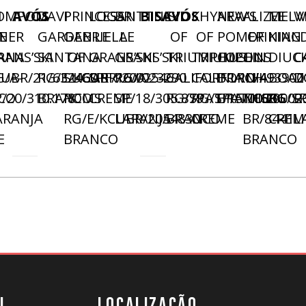
I
OMPOM
AVÓS
DAVI
PRINCESS
LOGAN
BRITTNEY
BISAVÓS
SID
KHYARA
NEW’S
ALIZEE
MELV
W
NER
E
GARDEN
GABRIELA
LE
LE
OF
OF
POMERINIAN
OF
KING
ANA
RANS’SKI
SANTANA
OF
GRANS’SKI
GRANS’SKI
TRIUMPHUS
TRIUMPHUS
COLON
LIN
DIUCK
C
UBR/21/632460
G/A-
RG/E/KCUBR/20/023290
SUGAR
SPF/16/02546
RG/A-
CALIFORNIA
CALIFORNIA
BR/10/493900
CHI
BOAZ
D
CO
P/20/310.178
BRANCO
POMS
CREME
SP/18/305.879
RG/SPAT/15/00366
RG/SPAT/16/0002
BRANCO
THIEN
RG/SP
R
ARANJA
RG/E/KCUBR/2054830
LARANJA
BRANCO
CREME
BR/8441
CREM
L
E
BRANCO
BRANCO
U
LOCALIZAÇÃO