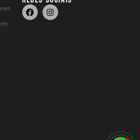
da em
rto