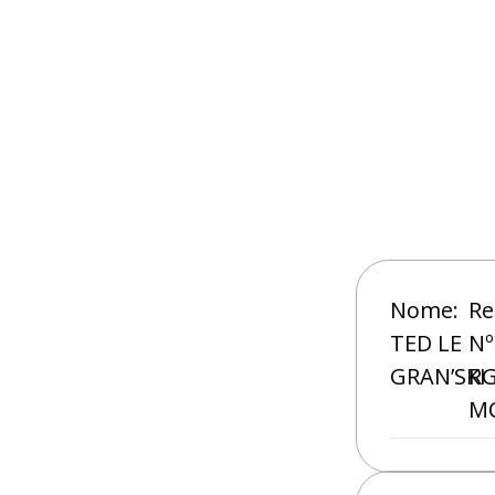
Nome:
Re
TED LE
Nº
GRAN’SKI
RG
MC