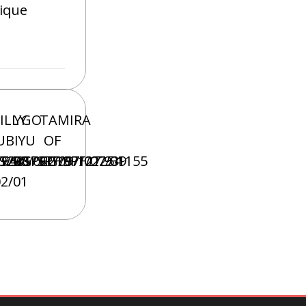
ique
N
ILLY
YGO
TAMIRA
UBI
YU
OF
.940
9233
F/08/01219
G/S/SPEF/09/127.939
RG/SPF/07/02254
RG/SPF/07/01155
02/01