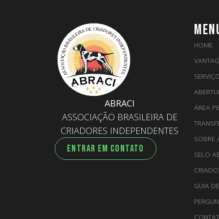
MEN
HOME
VANTAG
SERVIÇ
ABERTU
ABRACI
ÁREA P
ASSOCIAÇÃO BRASILEIRA DE
TRANSF
CRIADORES INDEPENDENTES
SOBRE 
ENTRAR EM CONTATO
SELO A
CRIADO
GUIA D
PERGUN
CONTA