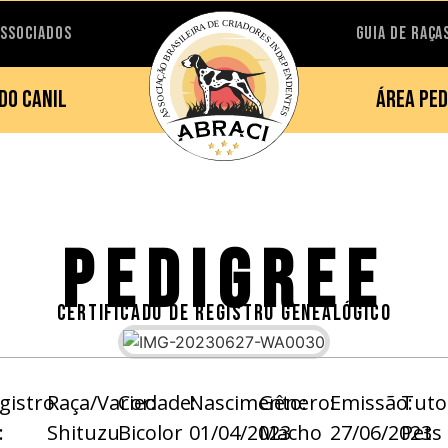
ASSOCIADOS
GUIA DE RAÇA
DO CANIL
ÁREA PED
PEDIGREE
CERTIFICADO DE REGISTRO GENEALÓGICO
gistro
Raça/Variedade:
Cor:
Nascimento:
Gênero:
Emissão:
Tuto
:
Shituzu
Bicolor
01/04/2023
Macho
27/06/2023
Pets