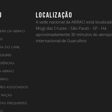
U
LOCALIZAÇÃO
A sede nacional da ABRACI está localiza
Mogi das Cruzes - São Paulo - SP - Há
ENS DA ABRACI
aproximadamente 30 minutos do aeropo
OS
internacional de Guarulhos
RA DO CANIL
EDIGREE
ERÊNCIAS
A ABRACI
BRACI
RES ASSOCIADOS
E RAÇAS
TAS FREQUENTES
TO