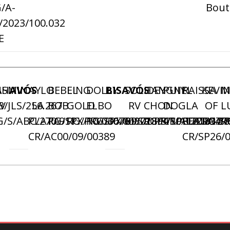
/A-
Bout
/2023/100.032
E
NHA
ASMIN
AVÓS
AYLO
BEBEL
LING
DOLLY
BISAVÓS
SOLIDEY
HANGNEL
PUIY
RAISSA
KEVI
M
3/JLS/256.267
V
LA
BOB
GOLD
ELBO
RV
CHON
DOG
LA
OF
L
G/S/ABC/270.911
PLATA
RG/SPX/10/03076
RG/PRG/06/00872
RG/SPX/09/01894
RI/S/DRP/10/122.837
RG/S/SPEF/09/127
CR/ACBT/04/0
PLATA
RG/SP
R
CR/AC00/09/00389
CR/SP26/