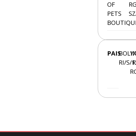
OF
RG
PETS
SZ
BOUTIQU
PAIS
BOLI
Y
RI/S/1
R
R