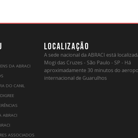
U
LOCALIZAÇÃO
A sede nacional da ABRACI está localiza
Mogi das Cruzes - São Paulo - SP - Há
ENS DA ABRACI
aproximadamente 30 minutos do aeropo
OS
internacional de Guarulhos
RA DO CANIL
EDIGREE
ERÊNCIAS
A ABRACI
BRACI
RES ASSOCIADOS