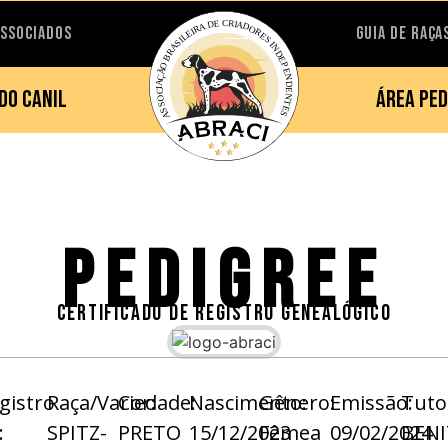
ASSOCIADOS
GUIA DE RAÇA
DO CANIL
ÁREA PED
PEDIGREE
CERTIFICADO DE REGISTRO GENEALÓGICO
gistro
Raça/Variedade:
Cor:
Nascimento:
Gênero:
Emissão:
Tuto
:
SPITZ-
PRETO
15/12/2023
Fêmea
09/02/2024
BEN