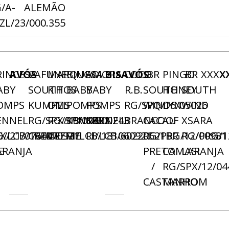
A
/A-
ALEMÃO
ZL/23/000.355
RINCESA
AVÓS
CAFUNE
MARQUESA
BINGO
AMORA
BISAVÓS
COCO
BR
PINGO
BR
XXXX
X
ABY
SOUTH
KITOS
BABY
BABY
R.B.
SOUTH
HONEY
SOUTH
OMPS
KUMPEL
OMS
POMPS
POMPS
RG/SPQ/16/05026
WIND
LYN
WIND
ENNEL
RG/SPX/19/02423
RG/SPX/18/00243
KENNEL
KENNEL
BRANCO
CACAU
OF
XSARA
X/21/07644
G/LCB/181070921
CREME
CREME
RI/LCB/181060921
RI/LCB/60220521
RG/PRG/12/00981
BR
RG/PRG/1
E
ARANJA
PRETO
CAMASI
LARANJA
/
RG/SPX/12/04
CASTANHO
MARROM