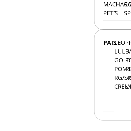
MACHAC
RG
PET’S
SP
PAIS
LEO
P
LULU
B
GOLD
P
POMS
K
RG/SP
R
CREM
L