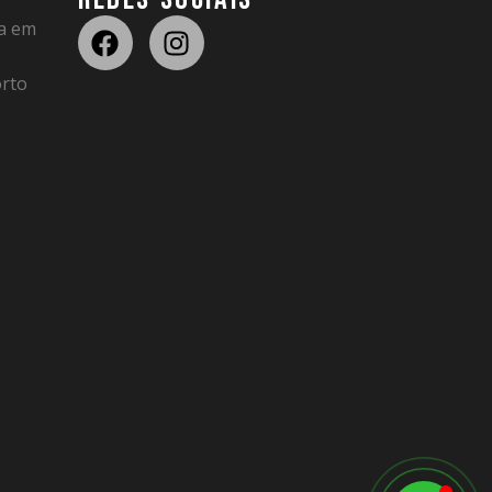
da em
rto