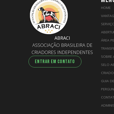
HOME
VANTAG
SERVIÇ
ABERTU
ABRACI
ÁREA P
ASSOCIAÇÃO BRASILEIRA DE
TRANSF
CRIADORES INDEPENDENTES
SOBRE 
ENTRAR EM CONTATO
SELO A
CRIADO
GUIA D
PERGUN
CONTA
ADMINI