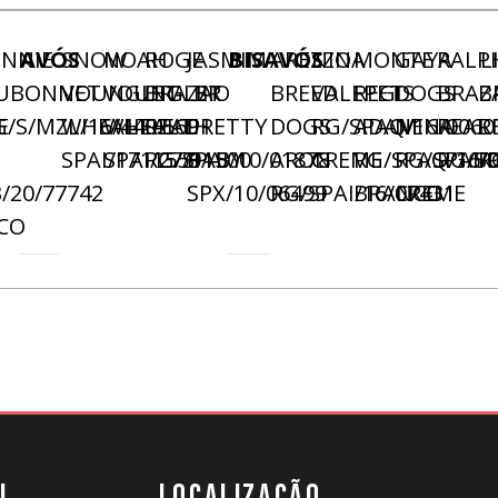
INNIE
AVÓS
SNOW
NOAH
ROGE
JASMIM
BISAVÓS
AREZZO
NINA
MONTE
GAYA
RALP
L
UBONNET
VOUNGLET
VOUNGLET
BRAZAO
BR
BREED
VALEPET
REGIS
DOGS
BRAZ
B
E
G/S/MZL/16/440.569
WHEALTH
WHEALTH
REAL
PRETTY
DOGS
RG/SPAQ/16/0060
ADAM
NENA
REAL
R
SPAI/1711559
SPAI/27/11500
RG/SPAI/10/01878
BABY
ARON
CREME
RG/SPAQ/16/
RG/SPAI/
RG/SP
R
/20/77742
SPX/10/06499
RG/SPAI/16/07431
BRANCO
CREME
CO
U
LOCALIZAÇÃO