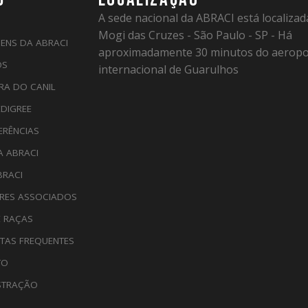
A sede nacional da ABRACI está localiza
Mogi das Cruzes - São Paulo - SP - Há
ENS DA ABRACI
aproximadamente 30 minutos do aeropo
OS
internacional de Guarulhos
RA DO CANIL
EDIGREE
ERÊNCIAS
A ABRACI
BRACI
RES ASSOCIADOS
E RAÇAS
TAS FREQUENTES
TO
STRAÇÃO