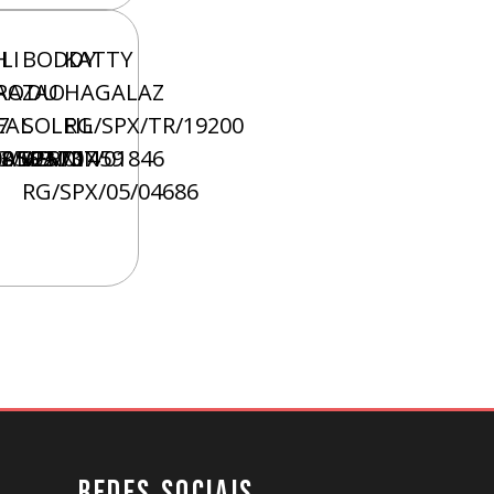
H
ILI
BODDY
KATTY
AO
RAZAO
DU
HAGALAZ
7
EAL
SOLEIL
RG/SPX/TR/19200
00569
08/02573
AI/03/01459
G/SPAI/07/01846
VERNIN
RG/SPX/05/04686
REDES SOCIAIS