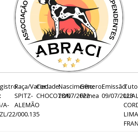
gistro
Raça/Variedade:
Cor:
Nascimento:
Gênero:
Emissão:
Tuto
:
SPITZ-
CHOCOTON
28/07/2022
Fêmea
09/07/2023
LUAL
/A-
ALEMÃO
COR
ZL/22/000.135
LIM
FRA