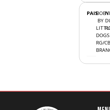
PAIS
BOBY
N
BY
D
LITTL
R
DOGS
RG/CB
BRAN
MEN